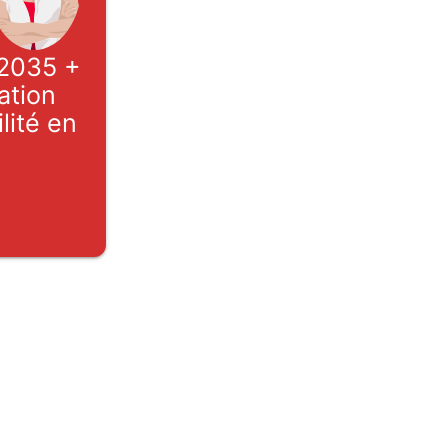
n 2035 +
ation
lité en