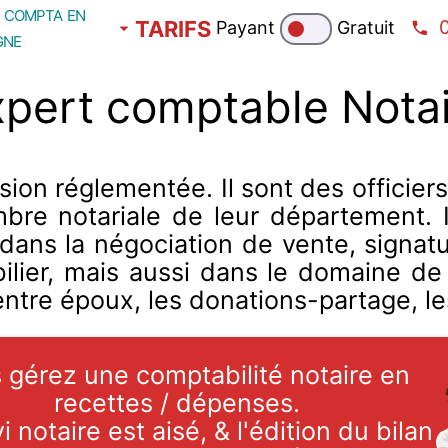
compta en
TARIFS
Payant
Gratuit
gne
pert comptable Nota
ssion réglementée. Il sont des offici
re notariale de leur département. Il 
 dans la négociation de vente, signatu
ier, mais aussi dans le domaine de la
entre époux, les donations-partage, l
 gérez une comptabilité notaire en
recettes / dépenses.
i notaire est aisé, & l'édition du bilan