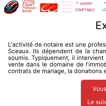
VOTRE
expert
Membre de
Expert
l'ordre des
Profession
comptable
li
experts-
libérale
comptables
Ex
L'activité de notaire est une profe
Sceaux. Ils dépendent de la chamb
soumis. Typiquement, il intervient
vente dans le domaine de l'immobil
contrats de mariage, la donations 
Vous
Le suiv