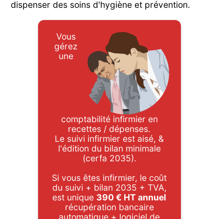
dispenser des soins d'hygiène et prévention.
Vous
gérez
une
comptabilité infirmier en
recettes / dépenses.
Le suivi infirmier est aisé, &
l'édition du bilan minimale
(cerfa 2035).
Si vous êtes infirmier, le coût
du suivi + bilan 2035 + TVA,
est unique
390 € HT annuel
récupération bancaire
automatique + logiciel de