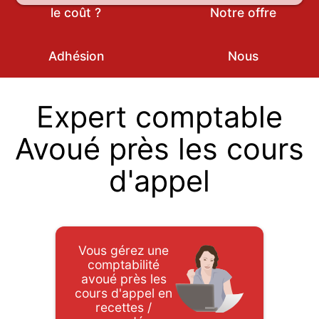
le coût ?
Notre offre
Adhésion
Nous
Expert comptable
Avoué près les cours
d'appel
Vous gérez une
comptabilité
avoué près les
cours d'appel en
recettes /