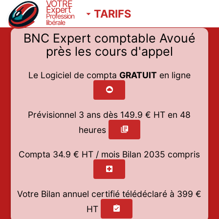
VOTRE
Expert
TARIFS
Profession
libérale
BNC Expert comptable Avoué
près les cours d'appel
Le Logiciel de compta
GRATUIT
en ligne
Prévisionnel 3 ans dès
149.9
€ HT en 48
heures
Compta 34.9 € HT / mois
Bilan 2035 compris
Votre Bilan annuel certifié télédéclaré à 399 €
HT